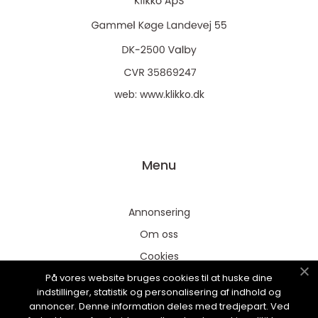
web:
www.klikko.dk
Menu
Annonsering
Om oss
Cookies
På vores website bruges cookies til at huske dine
Kontakta oss
indstillinger, statistik og personalisering af indhold og
Sitemap
annoncer. Denne information deles med tredjepart. Ved