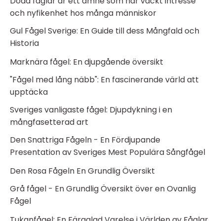
Döda fåglar är ett ämne som har väckt intresse
och nyfikenhet hos många människor
Gul Fågel Sverige: En Guide till dess Mångfald och
Historia
Marknära fågel: En djupgående översikt
"Fågel med lång näbb": En fascinerande värld att
upptäcka
Sveriges vanligaste fågel: Djupdykning i en
mångfasetterad art
Den Snattriga Fågeln - En Fördjupande
Presentation av Sveriges Mest Populära Sångfågel
Den Rosa Fågeln En Grundlig Översikt
Grå fågel - En Grundlig Översikt över en Ovanlig
Fågel
Tukanfågel: En Färgglad Varelse i Världen av Fåglar