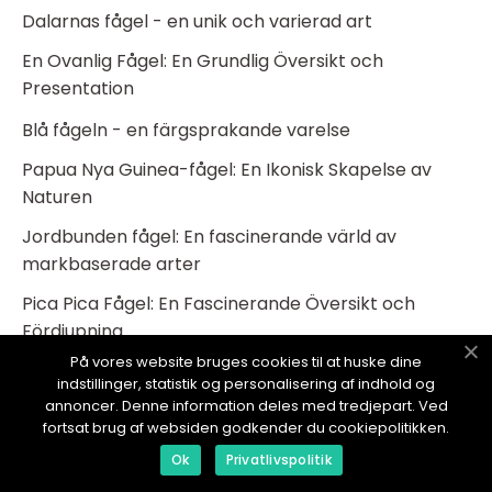
Dalarnas fågel - en unik och varierad art
En Ovanlig Fågel: En Grundlig Översikt och
Presentation
Blå fågeln - en färgsprakande varelse
Papua Nya Guinea-fågel: En Ikonisk Skapelse av
Naturen
Jordbunden fågel: En fascinerande värld av
markbaserade arter
Pica Pica Fågel: En Fascinerande Översikt och
Fördjupning
På vores website bruges cookies til at huske dine
Pekan fågel En Omfattande Översikt
indstillinger, statistik og personalisering af indhold og
annoncer. Denne information deles med tredjepart. Ved
Stor Fågel - En Grundlig Översikt
fortsat brug af websiden godkender du cookiepolitikken.
Hästar på foder en översikt över olika typer,
Ok
Privatlivspolitik
popularitet och historiska för- och nackdelar