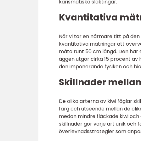
karismatiska släktingar.
Kvantitativa mät
När vi tar en närmare titt på den
kvantitativa mätningar att överväg
mäta runt 50 cm längd. Den har e
äggen utgör cirka 15 procent av h
den imponerande fysiken och biolo
Skillnader mellan 
De olika arterna av kiwi fåglar skil
färg och utseende mellan de olik
medan mindre fläckade kiwi och 
skillnader gör varje art unik och 
överlevnadsstrategier som anpassar