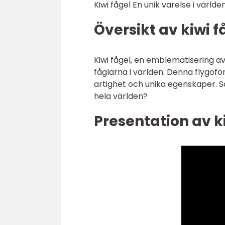
Kiwi fågel En unik varelse i världe
Översikt av kiwi f
Kiwi fågel, en emblematisering a
fåglarna i världen. Denna flygof
artighet och unika egenskaper. Så
hela världen?
Presentation av k