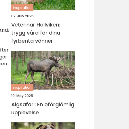
inspiration
02. July 2025
Veterinär Höllviken:
stisk
trygg vård för dina
fyrbenta vänner
fter
 gör
ken.
inspiration
10. May 2025
Älgsafari: En oförglömlig
upplevelse