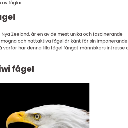
n av fåglar
ågel
v Nya Zeeland, är en av de mest unika och fascinerande
örmögna och nattaktiva fågel är känt för sin imponerande
 varför har denna lilla fågel fångat människors intresse 
iwi fågel