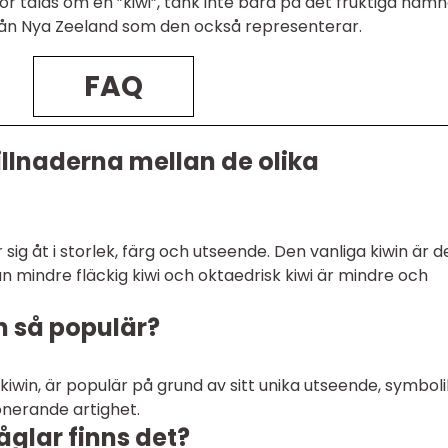
r talas om en ”kiwi”, tänk inte bara på det fruktiga namn
från Nya Zeeland som den också representerar.
FAQ
illnaderna mellan de olika
r sig åt i storlek, färg och utseende. Den vanliga kiwin är 
 mindre fläckig kiwi och oktaedrisk kiwi är mindre och
n så populär?
a kiwin, är populär på grund av sitt unika utseende, symboli
nerande artighet.
åglar finns det?