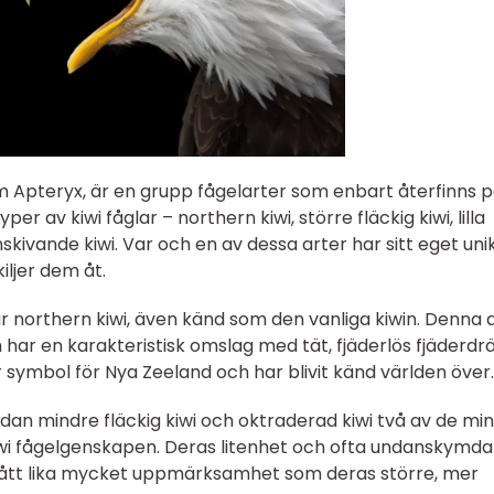
om Apteryx, är en grupp fågelarter som enbart återfinns 
er av kiwi fåglar – northern kiwi, större fläckig kiwi, lilla
önskivande kiwi. Var och en av dessa arter har sitt eget uni
ljer dem åt.
 northern kiwi, även känd som den vanliga kiwin. Denna a
h har en karakteristisk omslag med tät, fjäderlös fjäderdr
 symbol för Nya Zeeland och har blivit känd världen över.
sidan mindre fläckig kiwi och oktraderad kiwi två av de mi
wi fågelgenskapen. Deras litenhet och ofta undanskymda
 har fått lika mycket uppmärksamhet som deras större, mer