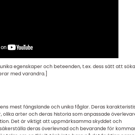
s unika egenskaper och beteenden, t.ex. dess sätt att sök
erar med varandra.]
ldens mest fängslande och unika fåglar. Deras karakteristi
 olika arter och deras historia som anpassade överlevar
ion. Det är viktigt att uppmärksamma skyddet och
tt säkerställa deras överlevnad och bevarande för komm