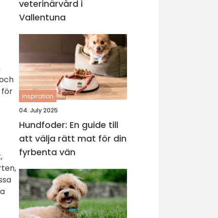
veterinärvård i
Vallentuna
h
 och
 för
inspiration
04. July 2025
Hundfoder: En guide till
att välja rätt mat för din
fyrbenta vän
,
rten,
ssa
na