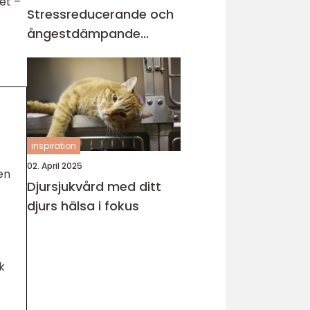
et –
Stressreducerande och
ångestdämpande
hundhalsband
inspiration
02. April 2025
den
Djursjukvård med ditt
djurs hälsa i fokus
k