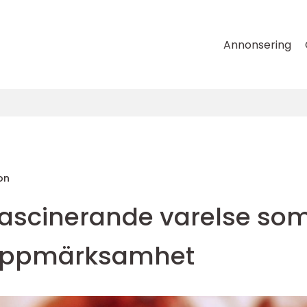
Annonsering
on
 fascinerande varelse so
r uppmärksamhet