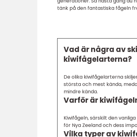
generationer. Så nästa gång du hö
tänk på den fantastiska fågeln 
Vad är några av sk
kiwifågelarterna?
De olika kiwifågelarterna skilje
största och mest kända, medan
mindre kända.
Varför är kiwifågel
Kiwifågeln, särskilt den vanlig
för Nya Zeeland och dess impo
Vilka typer av kiwif