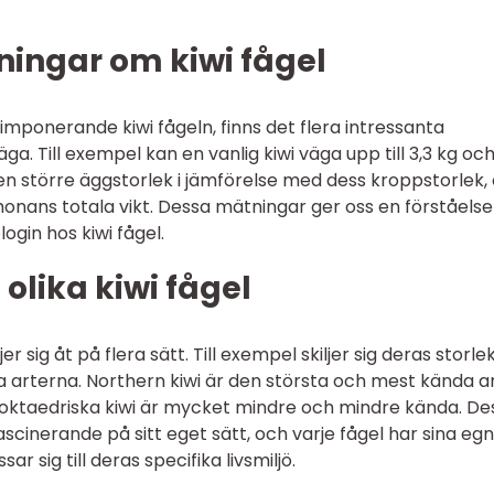
ningar om kiwi fågel
 imponerande kiwi fågeln, finns det flera intressanta
a. Till exempel kan en vanlig kiwi väga upp till 3,3 kg oc
n större äggstorlek i jämförelse med dess kroppstorlek,
onans totala vikt. Dessa mätningar ger oss en förståelse
gin hos kiwi fågel.
olika kiwi fågel
jer sig åt på flera sätt. Till exempel skiljer sig deras storlek
a arterna. Northern kiwi är den största och mest kända a
oktaedriska kiwi är mycket mindre och mindre kända. De
fascinerande på sitt eget sätt, och varje fågel har sina eg
 sig till deras specifika livsmiljö.