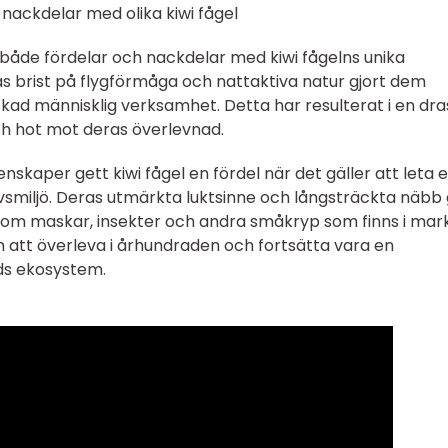
nackdelar med olika kiwi fågel
 både fördelar och nackdelar med kiwi fågelns unika
s brist på flygförmåga och nattaktiva natur gjort dem
kad människlig verksamhet. Detta har resulterat i en dra
ch hot mot deras överlevnad.
nskaper gett kiwi fågel en fördel när det gäller att leta e
livsmiljö. Deras utmärkta luktsinne och långsträckta näbb
som maskar, insekter och andra småkryp som finns i mar
 att överleva i århundraden och fortsätta vara en
ds ekosystem.