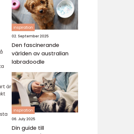
inspiration
02. September 2025
Den fascinerande
på
världen av australian
labradoodle
ka
rt är
äkt
inspiration
nsta
06. July 2025
Din guide till