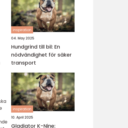
inspiration
04. May 2025
Hundgrind till bil: En
nödvändighet för säker
transport
a
ska
e
inspiration
10. April 2025
ande
Gladiator K-Nine: