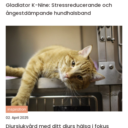
Gladiator K-Nine: Stressreducerande och
ångestdämpande hundhalsband
inspiration
02. April 2025
Djursjukvård med ditt djurs hälsa i fokus