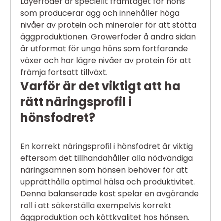
Layerfoder är speciellt framtaget för höns
som producerar ägg och innehåller höga
nivåer av protein och mineraler för att stötta
äggproduktionen. Growerfoder å andra sidan
är utformat för unga höns som fortfarande
växer och har lägre nivåer av protein för att
främja fortsatt tillväxt.
Varför är det viktigt att ha
rätt näringsprofil i
hönsfodret?
En korrekt näringsprofil i hönsfodret är viktig
eftersom det tillhandahåller alla nödvändiga
näringsämnen som hönsen behöver för att
upprätthålla optimal hälsa och produktivitet.
Denna balanserade kost spelar en avgörande
roll i att säkerställa exempelvis korrekt
äggproduktion och köttkvalitet hos hönsen.