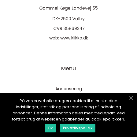
web:
www.klikko.dk
Menu
Annonsering
Om oss
På vores website bruges cookies til at huske dine
indstillinger, statistik og personalisering af indhold og
Cookies
annoncer. Denne information deles med tredjepart. Ved
Kontakta oss
fortsat brug af websiden godkender du cookiepolitikken.
Sitemap
Ok
Privatlivspolitik