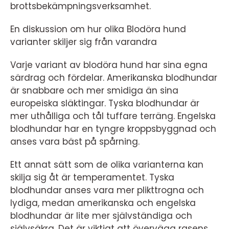
brottsbekämpningsverksamhet.
En diskussion om hur olika Blodöra hund
varianter skiljer sig från varandra
Varje variant av blodöra hund har sina egna
särdrag och fördelar. Amerikanska blodhundar
är snabbare och mer smidiga än sina
europeiska släktingar. Tyska blodhundar är
mer uthålliga och tål tuffare terräng. Engelska
blodhundar har en tyngre kroppsbyggnad och
anses vara bäst på spårning.
Ett annat sätt som de olika varianterna kan
skilja sig åt är temperamentet. Tyska
blodhundar anses vara mer plikttrogna och
lydiga, medan amerikanska och engelska
blodhundar är lite mer självständiga och
självsäkra. Det är viktigt att överväga rasens