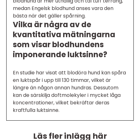
blodhund är mer uthållig och tål tuff terräng,
medan Engelsk blodhund anses vara den
bästa när det gäller spårning.
Vilka är några av de
kvantitativa mätningarna
som visar blodhundens
imponerande luktsinne?
En studie har visat att blodöra hund kan spåra
en luktspår i upp till 130 timmar, vilket är
längre än någon annan hundras. Dessutom
kan de särskilja doftmolekyler i mycket låga
koncentrationer, vilket bekräftar deras
kraftfulla luktsinne.
Läs fler inlägg här