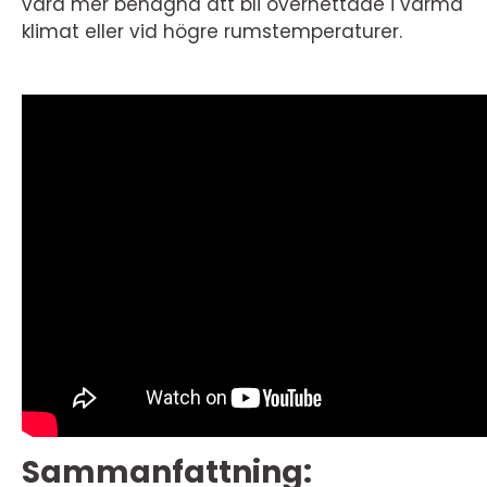
vara mer benägna att bli överhettade i varma
klimat eller vid högre rumstemperaturer.
Sammanfattning: