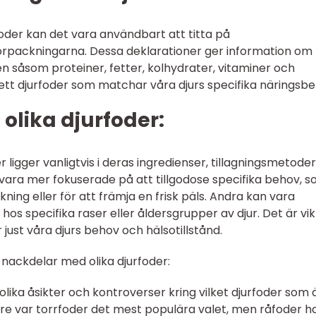
foder kan det vara användbart att titta på
örpackningarna. Dessa deklarationer ger information om
n såsom proteiner, fetter, kolhydrater, vitaminer och
ja ett djurfoder som matchar våra djurs specifika näringsb
 olika djurfoder:
r ligger vanligtvis i deras ingredienser, tillagningsmetode
n vara mer fokuserade på att tillgodose specifika behov, 
ning eller för att främja en frisk päls. Andra kan vara
s specifika raser eller åldersgrupper av djur. Det är vik
 just våra djurs behov och hälsotillstånd.
nackdelar med olika djurfoder:
olika åsikter och kontroverser kring vilket djurfoder som 
gare var torrfoder det mest populära valet, men råfoder h