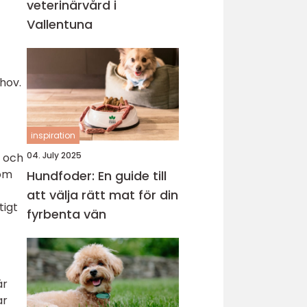
veterinärvård i
Vallentuna
ehov.
inspiration
04. July 2025
r och
som
Hundfoder: En guide till
att välja rätt mat för din
tigt
fyrbenta vän
är
ar