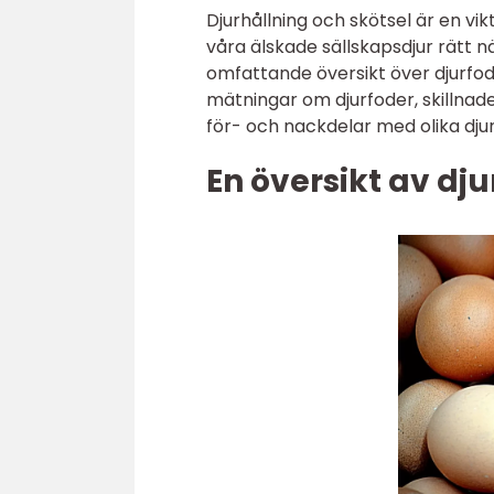
Djurhållning och skötsel är en vikt
våra älskade sällskapsdjur rätt n
omfattande översikt över djurfoder
mätningar om djurfoder, skillnad
för- och nackdelar med olika dju
En översikt av dju