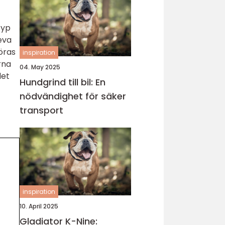
typ
eva
göras
inspiration
rna
04. May 2025
det
Hundgrind till bil: En
nödvändighet för säker
transport
inspiration
10. April 2025
Gladiator K-Nine: