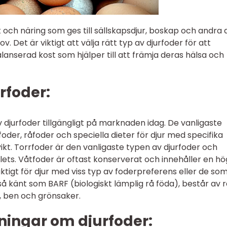
och näring som ges till sällskapsdjur, boskap och andra d
. Det är viktigt att välja rätt typ av djurfoder för att
alanserad kost som hjälper till att främja deras hälsa och
rfoder:
 djurfoder tillgängligt på marknaden idag. De vanligaste
foder, råfoder och speciella dieter för djur med specifika
ikt. Torrfoder är den vanligaste typen av djurfoder och
lets. Våtfoder är oftast konserverat och innehåller en hö
aktigt för djur med viss typ av foderpreferens eller de so
kså känt som BARF (biologiskt lämplig rå föda), består av 
 ben och grönsaker.
ningar om djurfoder: