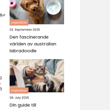
jur
inspiration
02. September 2025
Den fascinerande
världen av australian
labradoodle
g
m
rå
inspiration
06. July 2025
Din guide till