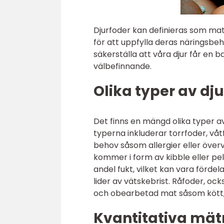
Djurfoder kan definieras som mat 
för att uppfylla deras näringsbehov
säkerställa att våra djur får en b
välbefinnande.
Olika typer av dju
Det finns en mängd olika typer av
typerna inkluderar torrfoder, våt
behov såsom allergier eller överv
kommer i form av kibble eller pel
andel fukt, vilket kan vara fördel
lider av vätskebrist. Råfoder, oc
och obearbetad mat såsom kött,
Kvantitativa mät