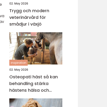
02. May 2026
ge
Trygg och modern
iva
veterinärvård för
 av
smådjur i växjö
inspiration
02. May 2026
Osteopati häst så kan
behandling stärka
hästens hälsa och
prestation