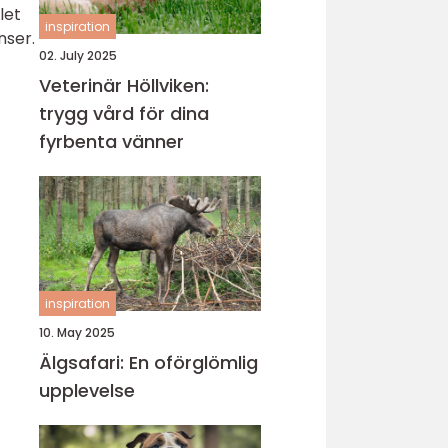
let
inspiration
nser.
02. July 2025
Veterinär Höllviken:
trygg vård för dina
fyrbenta vänner
inspiration
10. May 2025
Älgsafari: En oförglömlig
upplevelse