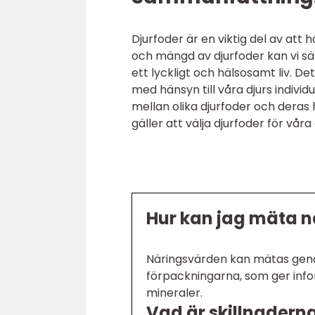
Djurfoder är en viktig del av att
och mängd av djurfoder kan vi säk
ett lyckligt och hälsosamt liv. Det
med hänsyn till våra djurs indivi
mellan olika djurfoder och deras 
gäller att välja djurfoder för våra
Hur kan jag mäta n
Näringsvärden kan mätas geno
förpackningarna, som ger infor
mineraler.
Vad är skillnadern