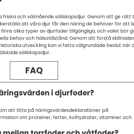
 ha friska och välmående sällskapsdjur. Genom att ge rätt 
erställa att våra djur får den näring de behöver för att l
 finns olika typer av djurfoder tillgängliga, och valet bör 
duella behov och hälsotillstånd. Genom att förstå skillnade
historiska utveckling kan vi fatta välgrundade beslut när 
 älskade sällskapsdjur.
FAQ
äringsvärden i djurfoder?
m att titta på näringsvärdesdeklarationer på
mation om proteiner, fetter, kolhydrater, vitaminer och
a mellan torrfoder och våtfoder?