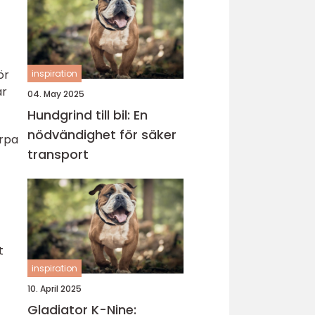
ör
inspiration
ar
04. May 2025
Hundgrind till bil: En
nödvändighet för säker
ärpa
transport
t
inspiration
10. April 2025
Gladiator K-Nine: