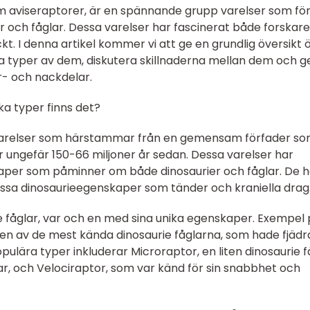
om aviseraptorer, är en spännande grupp varelser som fö
 och fåglar. Dessa varelser har fascinerat både forskar
. I denna artikel kommer vi att ge en grundlig översikt 
ika typer av dem, diskutera skillnaderna mellan dem och g
r- och nackdelar.
ka typer finns det?
p varelser som härstammar från en gemensam förfader s
 ungefär 150-66 miljoner år sedan. Dessa varelser har
kaper som påminner om både dinosaurier och fåglar. De h
vissa dinosaurieegenskaper som tänder och kraniella drag
ie fåglar, var och en med sina unika egenskaper. Exempel
en av de mest kända dinosaurie fåglarna, som hade fjädr
ulära typer inkluderar Microraptor, en liten dinosaurie f
r, och Velociraptor, som var känd för sin snabbhet och