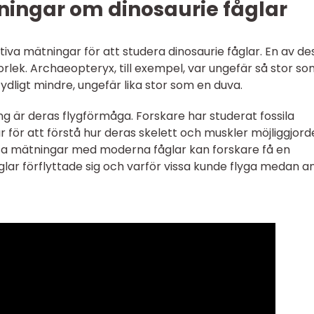
ningar om dinosaurie fåglar
ativa mätningar för att studera dinosaurie fåglar. En av de
rlek. Archaeopteryx, till exempel, var ungefär så stor s
dligt mindre, ungefär lika stor som en duva.
ng är deras flygförmåga. Forskare har studerat fossila
r för att förstå hur deras skelett och muskler möjliggjord
sa mätningar med moderna fåglar kan forskare få en
glar förflyttade sig och varför vissa kunde flyga medan a