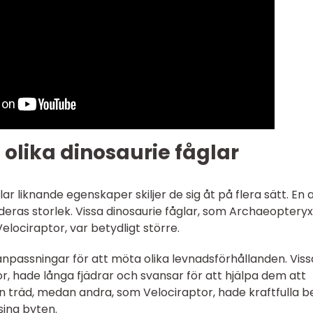
 olika dinosaurie fåglar
lar liknande egenskaper skiljer de sig åt på flera sätt. En 
eras storlek. Vissa dinosaurie fåglar, som Archaeopteryx
lociraptor, var betydligt större.
 anpassningar för att möta olika levnadsförhållanden. Viss
r, hade långa fjädrar och svansar för att hjälpa dem att
 träd, medan andra, som Velociraptor, hade kraftfulla b
sina byten.