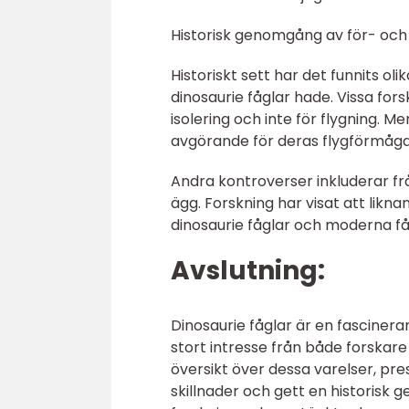
Historisk genomgång av för- och 
Historiskt sett har det funnits o
dinosaurie fåglar hade. Vissa for
isolering och inte för flygning. M
avgörande för deras flygförmåga
Andra kontroverser inkluderar f
ägg. Forskning har visat att likn
dinosaurie fåglar och moderna få
Avslutning:
Dinosaurie fåglar är en fasciner
stort intresse från både forskare
översikt över dessa varelser, pre
skillnader och gett en historisk