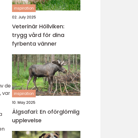
inspiration
02. July 2025
Veterinär Höllviken:
trygg vård för dina
fyrbenta vänner
av de
, var
inspiration
10. May 2025
Älgsafari: En oförglömlig
a
upplevelse
en