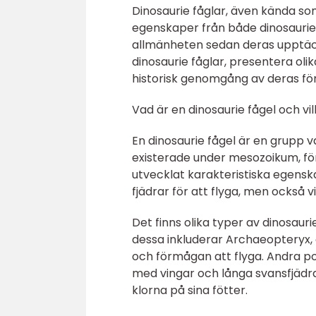
Dinosaurie fåglar, även kända s
egenskaper från både dinosaurier
allmänheten sedan deras upptäckt
dinosaurie fåglar, presentera ol
historisk genomgång av deras fö
Vad är en dinosaurie fågel och vil
En dinosaurie fågel är en grup
existerade under mesozoikum, för
utvecklat karakteristiska egens
fjädrar för att flyga, men också 
Det finns olika typer av dinosaur
dessa inkluderar Archaeopteryx, 
och förmågan att flyga. Andra pop
med vingar och långa svansfjädra
klorna på sina fötter.