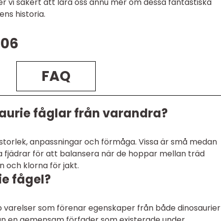
 vi säkert att lära oss ännu mer om dessa fantastiska
ens historia.
506
FAQ
osaurie fåglar från varandra?
t i storlek, anpassningar och förmåga. Vissa är små medan
ga fjädrar för att balansera när de hoppar mellan träd
 och klorna för jakt.
ie fågel?
pp varelser som förenar egenskaper från både dinosaurier
ån en gemensam förfader som existerade under