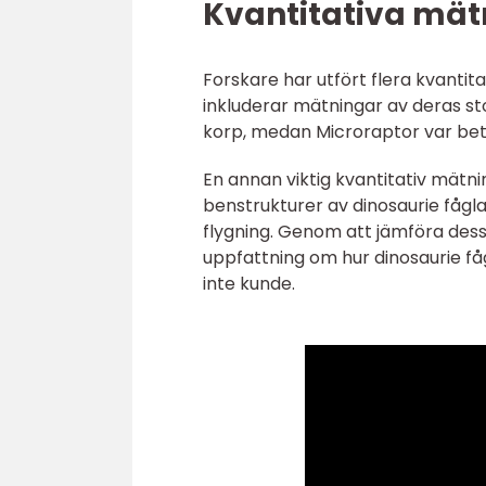
Kvantitativa mät
Forskare har utfört flera kvantit
inkluderar mätningar av deras sto
korp, medan Microraptor var bety
En annan viktig kvantitativ mätni
benstrukturer av dinosaurie fågla
flygning. Genom att jämföra des
uppfattning om hur dinosaurie få
inte kunde.