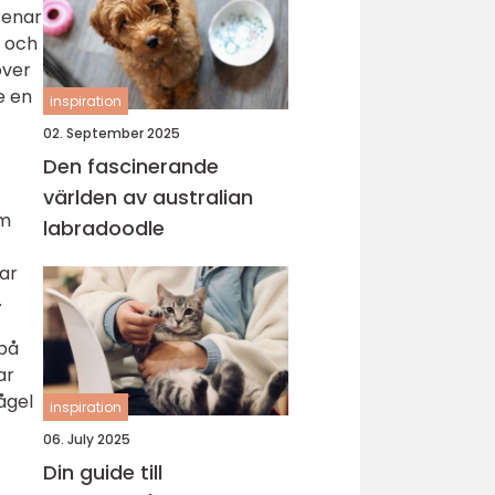
renar
e och
över
e en
inspiration
02. September 2025
Den fascinerande
världen av australian
om
labradoodle
ar
.
 på
ar
ågel
inspiration
06. July 2025
Din guide till