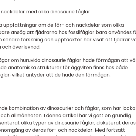
nackdelar med olika dinosaurie fåglar
lika uppfattningar om de för- och nackdelar som olika
skare ansåg att fjädrarna hos fossilfåglar bara användes f
en senare forskning och upptäckter har visat att fjädrar v
 och överlevnad.
rågor om huruvida dinosaurie fåglar hade förmågan att v
ande anatomiska strukturer för äggviten finns hos både
glar, vilket antyder att de hade den förmågan.
ande kombination av dinosaurier och fåglar, som har locka
 och allmänheten. I denna artikel har vi gett en grundlig
senterat olika typer av dinosaurie fåglar, diskuterat deras
 genomgång av deras för- och nackdelar. Med fortsatt