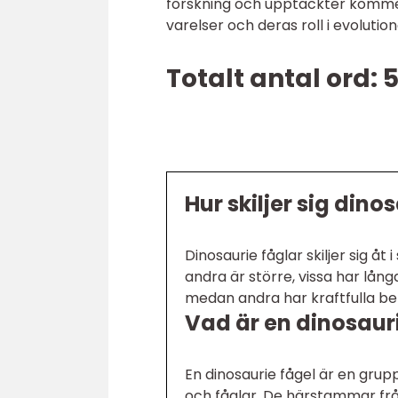
forskning och upptäckter kommer
varelser och deras roll i evolution
Totalt antal ord: 
Hur skiljer sig din
Dinosaurie fåglar skiljer sig å
andra är större, vissa har lån
medan andra har kraftfulla ben
Vad är en dinosaur
En dinosaurie fågel är en gru
och fåglar. De härstammar fr