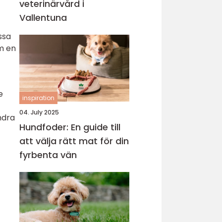
veterinärvård i
Vallentuna
ssa
om en
e
inspiration
04. July 2025
ndra
Hundfoder: En guide till
att välja rätt mat för din
fyrbenta vän