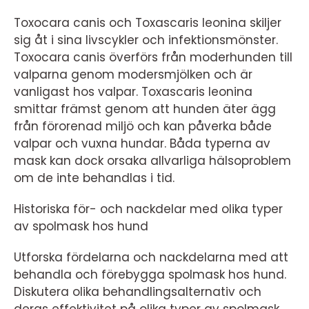
Toxocara canis och Toxascaris leonina skiljer
sig åt i sina livscykler och infektionsmönster.
Toxocara canis överförs från moderhunden till
valparna genom modersmjölken och är
vanligast hos valpar. Toxascaris leonina
smittar främst genom att hunden äter ägg
från förorenad miljö och kan påverka både
valpar och vuxna hundar. Båda typerna av
mask kan dock orsaka allvarliga hälsoproblem
om de inte behandlas i tid.
Historiska för- och nackdelar med olika typer
av spolmask hos hund
Utforska fördelarna och nackdelarna med att
behandla och förebygga spolmask hos hund.
Diskutera olika behandlingsalternativ och
deras effektivitet på olika typer av spolmask.