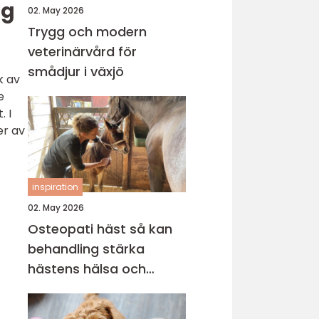
ng
02. May 2026
Trygg och modern
veterinärvård för
smådjur i växjö
k av
e
. I
er av
”
inspiration
02. May 2026
Osteopati häst så kan
behandling stärka
hästens hälsa och
prestation