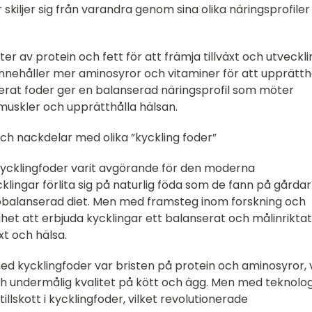
 skiljer sig från varandra genom sina olika näringsprofile
er av protein och fett för att främja tillväxt och utveckli
ehåller mer aminosyror och vitaminer för att upprätth
rat foder ger en balanserad näringsprofil som möter
muskler och upprätthålla hälsan.
ch nackdelar med olika ”kyckling foder”
kycklingfoder varit avgörande för den moderna
cklingar förlita sig på naturlig föda som de fann på gårdar
ler obalanserad diet. Men med framsteg inom forskning och
het att erbjuda kycklingar ett balanserat och målinriktat
xt och hälsa.
ed kycklingfoder var bristen på protein och aminosyror, v
och undermålig kvalitet på kött och ägg. Men med teknolo
llskott i kycklingfoder, vilket revolutionerade