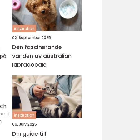
inspiration
02. September 2025
Den fascinerande
a
världen av australian
 på
labradoodle
och
eret
inspiration
m
06. July 2025
Din guide till