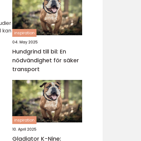
udier
l kan
inspiration
04. May 2025
Hundgrind till bil: En
nödvändighet för säker
transport
inspiration
10. April 2025
Gladiator K-Nine: