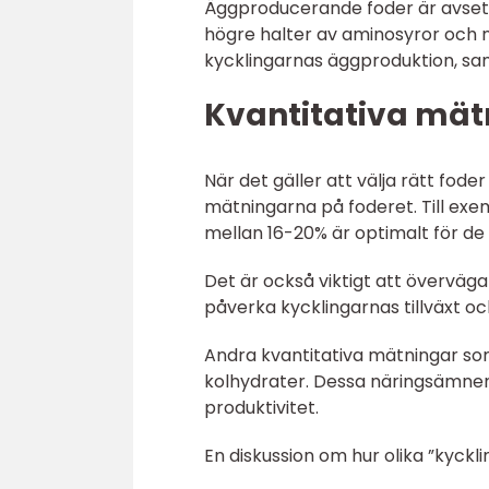
Äggproducerande foder är avsett 
högre halter av aminosyror och n
kycklingarnas äggproduktion, samt
Kvantitativa mät
När det gäller att välja rätt foder
mätningarna på foderet. Till exem
mellan 16-20% är optimalt för de 
Det är också viktigt att överväga 
påverka kycklingarnas tillväxt och
Andra kvantitativa mätningar som
kolhydrater. Dessa näringsämnen 
produktivitet.
En diskussion om hur olika ”kyckli