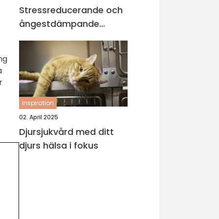
Stressreducerande och
ångestdämpande
hundhalsband
ng
a
r
inspiration
02. April 2025
Djursjukvård med ditt
djurs hälsa i fokus