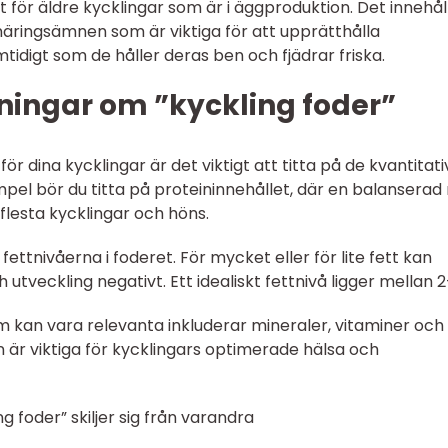
för äldre kycklingar som är i äggproduktion. Det innehål
äringsämnen som är viktiga för att upprätthålla
idigt som de håller deras ben och fjädrar friska.
ningar om ”kyckling foder”
 för dina kycklingar är det viktigt att titta på de kvantitat
pel bör du titta på proteininnehållet, där en balanserad 
flesta kycklingar och höns.
fettnivåerna i foderet. För mycket eller för lite fett kan
 utveckling negativt. Ett idealiskt fettnivå ligger mellan 
 kan vara relevanta inkluderar mineraler, vitaminer och
är viktiga för kycklingars optimerade hälsa och
ng foder” skiljer sig från varandra