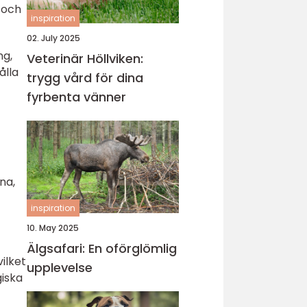
r och
inspiration
02. July 2025
ng,
Veterinär Höllviken:
ålla
trygg vård för dina
fyrbenta vänner
na,
inspiration
10. May 2025
Älgsafari: En oförglömlig
ilket
upplevelse
giska