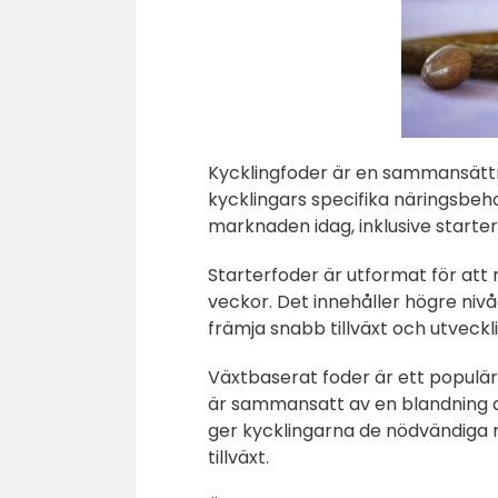
Kycklingfoder är en sammansättn
kycklingars specifika näringsbehov
marknaden idag, inklusive start
Starterfoder är utformat för att
veckor. Det innehåller högre nivåe
främja snabb tillväxt och utveckli
Växtbaserat foder är ett populär
är sammansatt av en blandning av
ger kycklingarna de nödvändiga 
tillväxt.