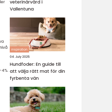
veterinärvård i
ler
Vallentuna
iva
nivå
inspiration
04. July 2025
Hundfoder: En guide till
2-4%.
att välja rätt mat för din
fyrbenta vän