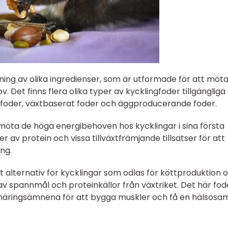
ing av olika ingredienser, som är utformade för att möt
. Det finns flera olika typer av kycklingfoder tillgängliga
erfoder, växtbaserat foder och äggproducerande foder.
 möta de höga energibehoven hos kycklingar i sina första
r av protein och vissa tillväxtfrämjande tillsatser för att
ng.
t alternativ för kycklingar som odlas för köttproduktion 
 spannmål och proteinkällor från växtriket. Det här fod
näringsämnena för att bygga muskler och få en hälsosa