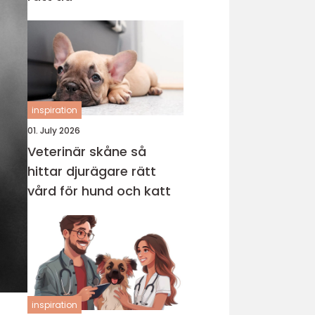
inspiration
01. July 2026
Veterinär skåne så
hittar djurägare rätt
vård för hund och katt
inspiration