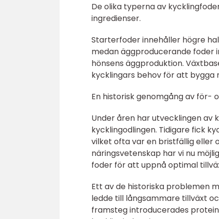
De olika typerna av kycklingfoder
ingredienser.
Starterfoder innehåller högre halt
medan äggproducerande foder inn
hönsens äggproduktion. Växtbase
kycklingars behov för att bygga 
En historisk genomgång av för- o
Under åren har utvecklingen av 
kycklingodlingen. Tidigare fick ky
vilket ofta var en bristfällig el
näringsvetenskap har vi nu möjlig
foder för att uppnå optimal tillvä
Ett av de historiska problemen m
ledde till långsammare tillväxt 
framsteg introducerades proteinti