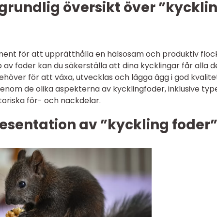
grundlig översikt över ”kyckli
nent för att upprätthålla en hälsosam och produktiv floc
 av foder kan du säkerställa att dina kycklingar får alla d
ver för att växa, utvecklas och lägga ägg i god kvalitet
genom de olika aspekterna av kycklingfoder, inklusive typ
toriska för- och nackdelar.
esentation av ”kyckling foder