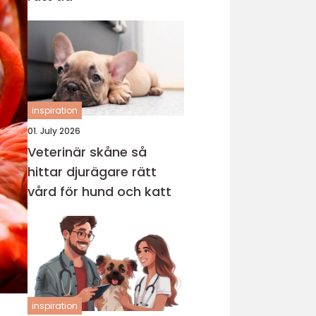
inspiration
01. July 2026
Veterinär skåne så
hittar djurägare rätt
vård för hund och katt
inspiration