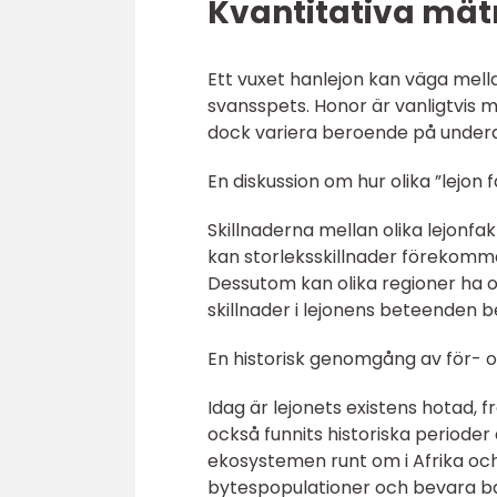
Kvantitativa mät
Ett vuxet hanlejon kan väga mella
svansspets. Honor är vanligtvis 
dock variera beroende på underar
En diskussion om hur olika ”lejon f
Skillnaderna mellan olika lejonf
kan storleksskillnader förekomma
Dessutom kan olika regioner ha ol
skillnader i lejonens beteenden 
En historisk genomgång av för- o
Idag är lejonets existens hotad, 
också funnits historiska periode
ekosystemen runt om i Afrika och 
bytespopulationer och bevara bal