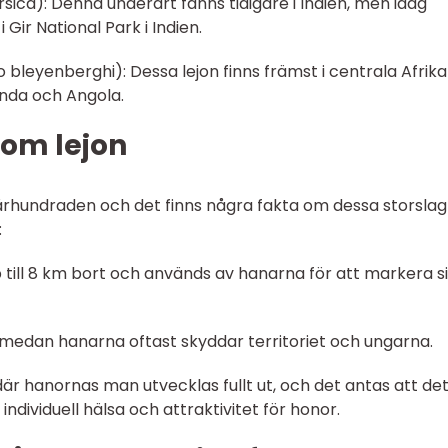
rsica): Denna underart fanns tidigare i Indien, men idag
 Gir National Park i Indien.
 bleyenberghi): Dessa lejon finns främst i centrala Afrika 
nda och Angola.
 om lejon
 århundraden och det finns några fakta om dessa storsla
:
 till 8 km bort och används av hanarna för att markera si
, medan hanarna oftast skyddar territoriet och ungarna.
där hanornas man utvecklas fullt ut, och det antas att de
ndividuell hälsa och attraktivitet för honor.