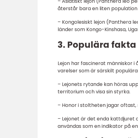
– Asiatiskt lejon (Panthera leo pe
återstår bara en liten population i
– Kongolesiskt lejon (Panthera leo
länder som Kongo-Kinshasa, Uga
3. Populära fakta
Lejon har fascinerat människor i
varelser som är särskilt populära
– Lejonets rytande kan höras upp
territorium och visa sin styrka.
– Honor i stoltheten jagar oftast
– Lejonet är det enda kattdjuret 
användas som en indikator på en i