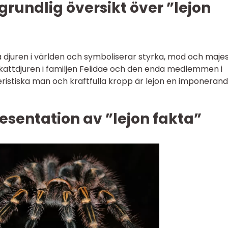
grundlig översikt över ”lejon
a djuren i världen och symboliserar styrka, mod och majes
kattdjuren i familjen Felidae och den enda medlemmen i
eristiska man och kraftfulla kropp är lejon en imponeran
sentation av ”lejon fakta”