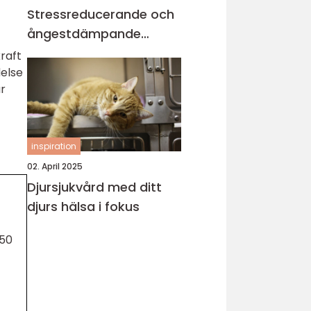
Stressreducerande och
ångestdämpande
hundhalsband
kraft
else
är
inspiration
02. April 2025
Djursjukvård med ditt
djurs hälsa i fokus
150