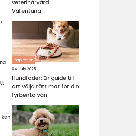
veterinärvård i
Vallentuna
i
inspiration
gna
04. July 2025
Hundfoder: En guide till
tt
att välja rätt mat för din
fyrbenta vän
t kan