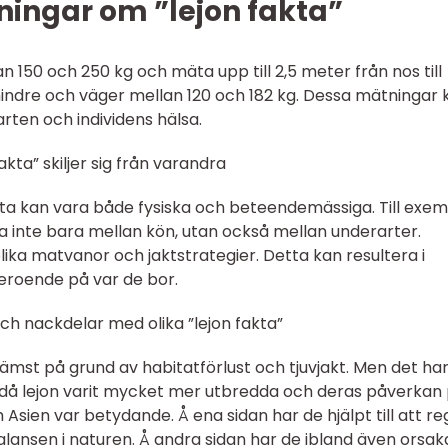
ningar om ”lejon fakta”
n 150 och 250 kg och mäta upp till 2,5 meter från nos till
mindre och väger mellan 120 och 182 kg. Dessa mätningar 
ten och individens hälsa.
akta” skiljer sig från varandra
akta kan vara både fysiska och beteendemässiga. Till exe
 inte bara mellan kön, utan också mellan underarter.
ika matvanor och jaktstrategier. Detta kan resultera i
beroende på var de bor.
ch nackdelar med olika ”lejon fakta”
främst på grund av habitatförlust och tjuvjakt. Men det ha
r då lejon varit mycket mer utbredda och deras påverkan
Asien var betydande. Å ena sidan har de hjälpt till att re
ansen i naturen. Å andra sidan har de ibland även orsak