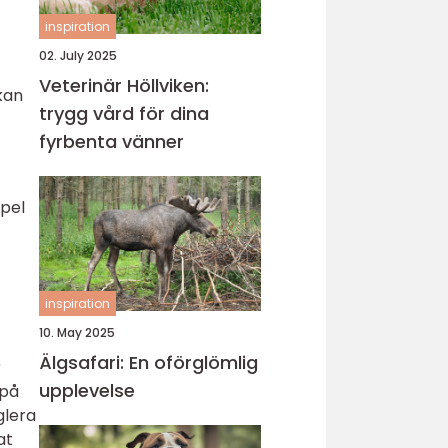
inspiration
02. July 2025
Veterinär Höllviken:
kan
trygg vård för dina
fyrbenta vänner
mpel
inspiration
10. May 2025
Älgsafari: En oförglömlig
r
upplevelse
 på
glera
at