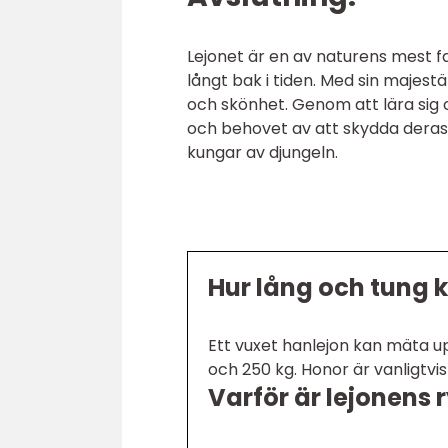
Lejonet är en av naturens mest f
långt bak i tiden. Med sin majest
och skönhet. Genom att lära sig
och behovet av att skydda deras l
kungar av djungeln.
Hur lång och tung ka
Ett vuxet hanlejon kan mäta up
och 250 kg. Honor är vanligtvi
Varför är lejonens 