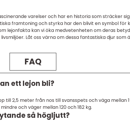
ascinerande varelser och har en historia som sträcker sig
ätiska framtoning och styrka har den blivit en symbol för 
 om lejonfakta kan vi öka medvetenheten om deras betyd
ivsmiljöer. Låt oss värna om dessa fantastiska djur som 
FAQ
n ett lejon bli?
p till 2,5 meter från nos till svansspets och väga mellan 
s mindre och väger mellan 120 och 182 kg.
rytande så högljutt?