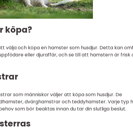
er köpa?
t välja och köpa en hamster som husdjur. Detta kan om
g uppfödare eller djuraffär, och se till att hamstern är frisk
trar
mstrar som människor väljer att köpa som husdjur. De
uldhamster, dvärghamstrar och teddyhamster. Varje typ 
ehov som bör beaktas innan du tar din slutliga beslut.
sterras