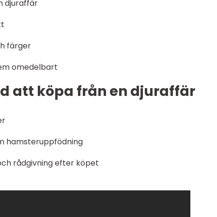
 djuraffär
kt
ch färger
d hem omedelbart
 att köpa från en djuraffär
er
om hamsteruppfödning
och rådgivning efter köpet