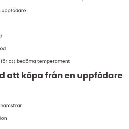
en uppfödare
d
töd
jur för att bedöma temperament
d att köpa från en uppfödare
a hamstrar
ion