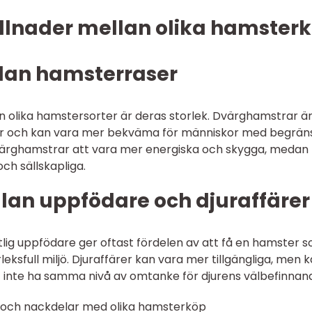
illnader mellan olika hamster
ellan hamsterraser
an olika hamstersorter är deras storlek. Dvärghamstrar ä
ar och kan vara mer bekväma för människor med begrän
rghamstrar att vara mer energiska och skygga, medan
ch sällskapliga.
ellan uppfödare och djuraffärer
tlig uppfödare ger oftast fördelen av att få en hamster 
eksfull miljö. Djuraffärer kan vara mer tillgängliga, men 
t inte ha samma nivå av omtanke för djurens välbefinnan
r och nackdelar med olika hamsterköp