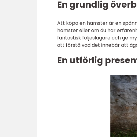
En grundlig överb
Att köpa en hamster är en spänna
hamster eller om du har erfarenh
fantastisk följeslagare och ge myc
att förstå vad det innebär att äg
En utförlig prese