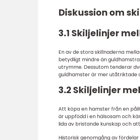
Diskussion om sk
3.1 Skiljelinjer m
En av de stora skillnaderna mell
betydligt mindre än guldhamstr
utrymme. Dessutom tenderar dvä
guldhamster är mer utåtriktade o
3.2 Skiljelinjer m
Att köpa en hamster från en påli
är uppfödd i en hälsosam och kärl
lida av bristande kunskap och at
Historisk genomgång av fördela