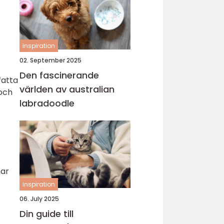
inspiration
02. September 2025
Den fascinerande
fatta
världen av australian
 och
labradoodle
har
inspiration
06. July 2025
Din guide till