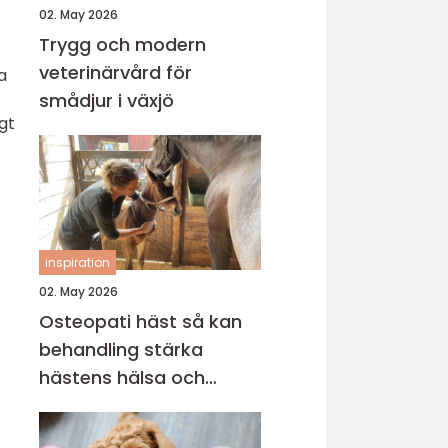
02. May 2026
Trygg och modern
veterinärvård för
a
smådjur i växjö
gt
inspiration
02. May 2026
Osteopati häst så kan
behandling stärka
hästens hälsa och
prestation