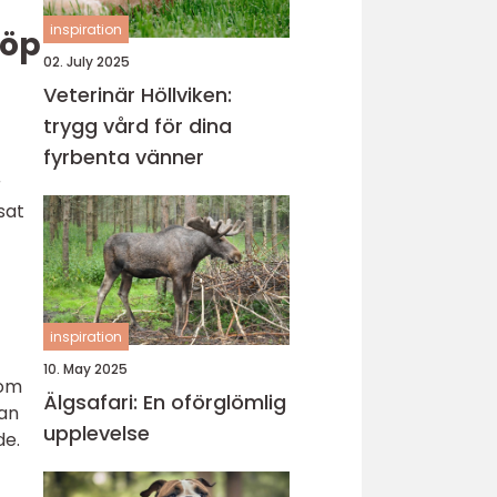
inspiration
köp
02. July 2025
Veterinär Höllviken:
trygg vård för dina
fyrbenta vänner
r
sat
inspiration
10. May 2025
som
Älgsafari: En oförglömlig
kan
upplevelse
de.