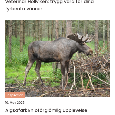
Veterinär Höllviken: trygg vård för dina
fyrbenta vänner
inspiration
10. May 2025
Älgsafari: En oförglömlig upplevelse