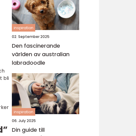
inspiration
02. September 2025
Den fascinerande
världen av australian
labradoodle
ch
 bli
rker
inspiration
06. July 2025
d”
Din guide till