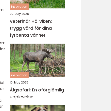
inspiration
ra
02. July 2025
Veterinär Höllviken:
trygg vård för dina
fyrbenta vänner
att
dar
inspiration
ial
10. May 2025
ler
Älgsafari: En oförglömlig
upplevelse
a
ör