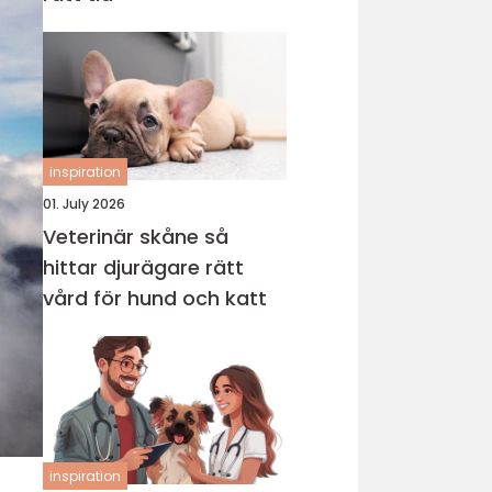
inspiration
01. July 2026
Veterinär skåne så
hittar djurägare rätt
vård för hund och katt
inspiration