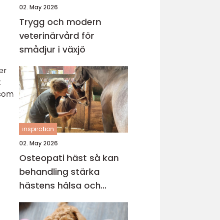
02. May 2026
Trygg och modern
veterinärvård för
smådjur i växjö
t
er
k
 som
inspiration
02. May 2026
Osteopati häst så kan
behandling stärka
hästens hälsa och
prestation