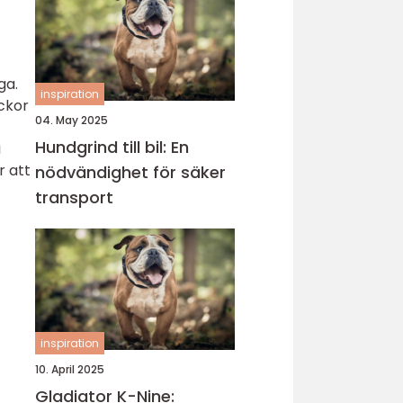
ga.
inspiration
ckor
04. May 2025
Hundgrind till bil: En
i
r att
nödvändighet för säker
transport
inspiration
10. April 2025
Gladiator K-Nine: