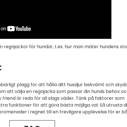
om regnjackor för hundar, t.ex. hur man mäter hundens sto
:
bärligt plagg för att hålla ditt husdjur bekvämt och skyd
om att välja en regnjacka som passar din hunds behov oc
urry friend är redo för all slags väder. Tänk på faktorer som
ra funktioner för att göra bästa möjliga val. Så utrusta d
omenader i regnet till en trevligare upplevelse för er b