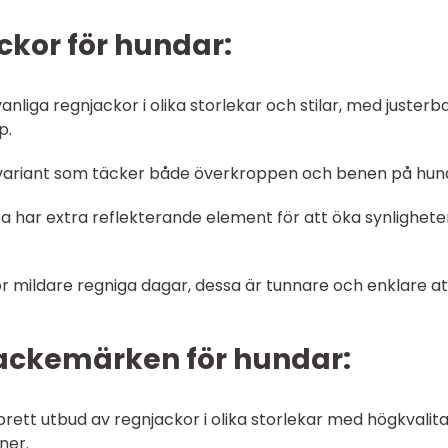
ckor för hundar:
anliga regnjackor i olika storlekar och stilar, med justerb
p.
 variant som täcker både överkroppen och benen på hun
a har extra reflekterande element för att öka synligheten
ör mildare regniga dagar, dessa är tunnare och enklare at
jackemärken för hundar:
rett utbud av regnjackor i olika storlekar med högkvalita
ner.