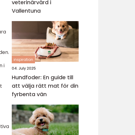
veterinärvård i
Vallentuna
ara
den.
inspiration
 i
04. July 2025
Hundfoder: En guide till
att välja rätt mat för din
t
fyrbenta vän
tiva