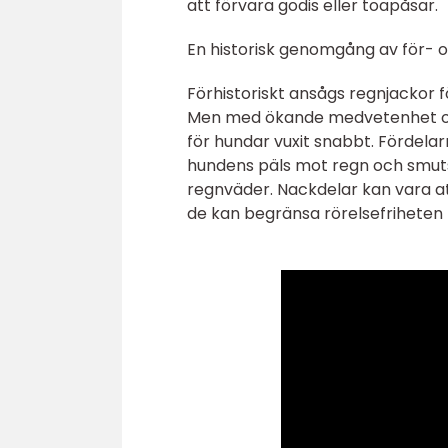
att förvara godis eller toapåsar.
En historisk genomgång av för- 
Förhistoriskt ansågs regnjackor fö
Men med ökande medvetenhet om
för hundar vuxit snabbt. Fördela
hundens päls mot regn och smuts,
regnväder. Nackdelar kan vara att
de kan begränsa rörelsefriheten 