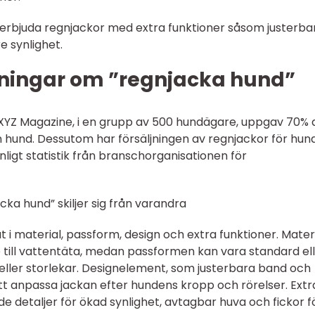
 erbjuda regnjackor med extra funktioner såsom justerba
e synlighet.
ningar om ”regnjacka hund”
 XYZ Magazine, i en grupp av 500 hundägare, uppgav 70% 
n hund. Dessutom har försäljningen av regnjackor för hun
ligt statistik från branschorganisationen för
cka hund” skiljer sig från varandra
åt i material, passform, design och extra funktioner. Mater
 till vattentäta, medan passformen kan vara standard el
 eller storlekar. Designelement, som justerbara band och
tt anpassa jackan efter hundens kropp och rörelser. Extr
de detaljer för ökad synlighet, avtagbar huva och fickor f