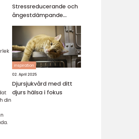
Stressreducerande och
ångestdämpande
hundhalsband
rlek
inspiration
02. April 2025
Djursjukvård med ditt
djurs hälsa i fokus
dat
h din
in
åda.