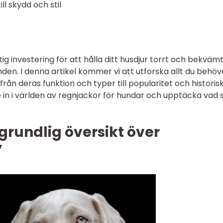
ll skydd och stil
ig investering för att hålla ditt husdjur torrt och bekväm
den. I denna artikel kommer vi att utforska allt du behöv
rån deras funktion och typer till popularitet och historis
 in i världen av regnjackor för hundar och upptäcka vad
grundlig översikt över
”