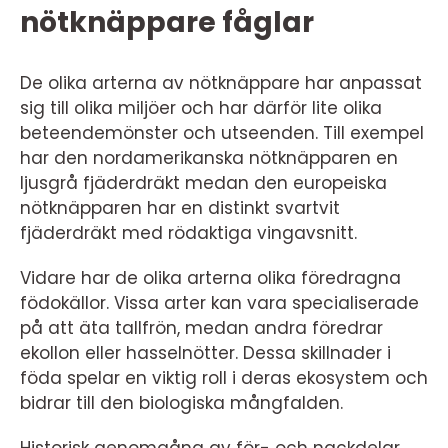
nötknäppare fåglar
De olika arterna av nötknäppare har anpassat
sig till olika miljöer och har därför lite olika
beteendemönster och utseenden. Till exempel
har den nordamerikanska nötknäpparen en
ljusgrå fjäderdräkt medan den europeiska
nötknäpparen har en distinkt svartvit
fjäderdräkt med rödaktiga vingavsnitt.
Vidare har de olika arterna olika föredragna
födokällor. Vissa arter kan vara specialiserade
på att äta tallfrön, medan andra föredrar
ekollon eller hasselnötter. Dessa skillnader i
föda spelar en viktig roll i deras ekosystem och
bidrar till den biologiska mångfalden.
Historisk genomgång av för- och nackdelar