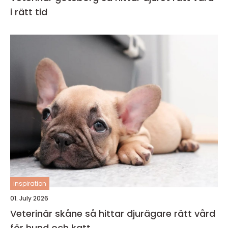
i rätt tid
inspiration
01. July 2026
Veterinär skåne så hittar djurägare rätt vård
för hund och katt