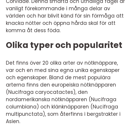
Corvidae. Denna smarta och uthålliga fågel är
vanligt förekommande i många delar av
världen och har blivit känd för sin förmåga att
knacka nötter och öppna hårda skal för att
komma åt dess föda.
Olika typer och popularitet
Det finns över 20 olika arter av nötknäppare,
var och en med sina egna unika egenskaper
och egenskaper. Bland de mest populära
arterna finns den europeiska nötknäpparen
(Nucifraga caryocatactes), den
nordamerikanska nötknäpparen (Nucifraga
columbiana) och klänknäpparen (Nucifraga
multipunctata), som återfinns i bergstrakter i
Asien.