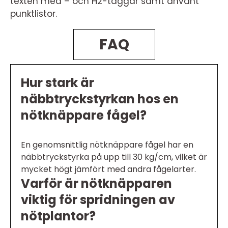
texten med – och H2-taggar samt använt
punktlistor.
FAQ
Hur stark är
näbbtryckstyrkan hos en
nötknäppare fågel?
En genomsnittlig nötknäppare fågel har en
näbbtryckstyrka på upp till 30 kg/cm, vilket är
mycket högt jämfört med andra fågelarter.
Varför är nötknäpparen
viktig för spridningen av
nötplantor?