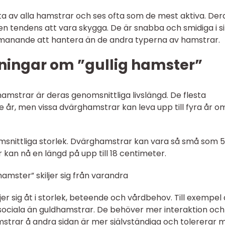
a av alla hamstrar och ses ofta som de mest aktiva. Der
en tendens att vara skygga. De är snabba och smidiga i s
utmanande att hantera än de andra typerna av hamstrar.
ningar om ”gullig hamster”
hamstrar är deras genomsnittliga livslängd. De flesta
e år, men vissa dvärghamstrar kan leva upp till fyra år o
snittliga storlek. Dvärghamstrar kan vara så små som 5
an nå en längd på upp till 18 centimeter.
 hamster” skiljer sig från varandra
jer sig åt i storlek, beteende och vårdbehov. Till exempel 
ociala än guldhamstrar. De behöver mer interaktion och
amstrar å andra sidan är mer självständiga och tolererar 