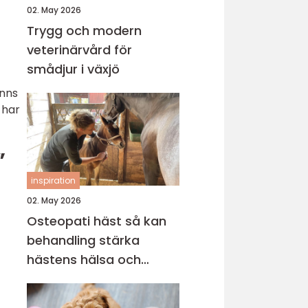
02. May 2026
Trygg och modern
veterinärvård för
smådjur i växjö
inns
 har
”
inspiration
02. May 2026
Osteopati häst så kan
behandling stärka
hästens hälsa och
prestation