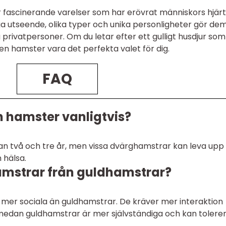
ar fascinerande varelser som har erövrat människors hjär
 utseende, olika typer och unika personligheter gör dem 
privatpersoner. Om du letar efter ett gulligt husdjur som
 en hamster vara det perfekta valet för dig.
FAQ
en hamster vanligtvis?
an två och tre år, men vissa dvärghamstrar kan leva upp t
 hälsa.
amstrar från guldhamstrar?
mer sociala än guldhamstrar. De kräver mer interaktion
, medan guldhamstrar är mer självständiga och kan tolere