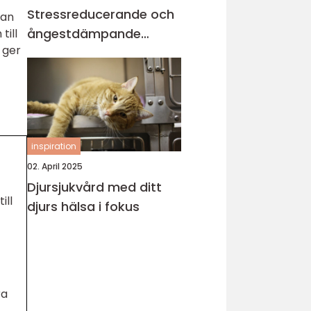
Stressreducerande och
tan
ångestdämpande
till
 ger
hundhalsband
inspiration
02. April 2025
Djursjukvård med ditt
ill
djurs hälsa i fokus
ra