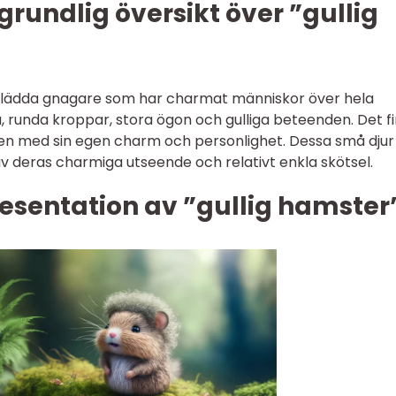
grundlig översikt över ”gullig
eklädda gnagare som har charmat människor över hela
, runda kroppar, stora ögon och gulliga beteenden. Det f
 en med sin egen charm och personlighet. Dessa små djur
av deras charmiga utseende och relativt enkla skötsel.
esentation av ”gullig hamster