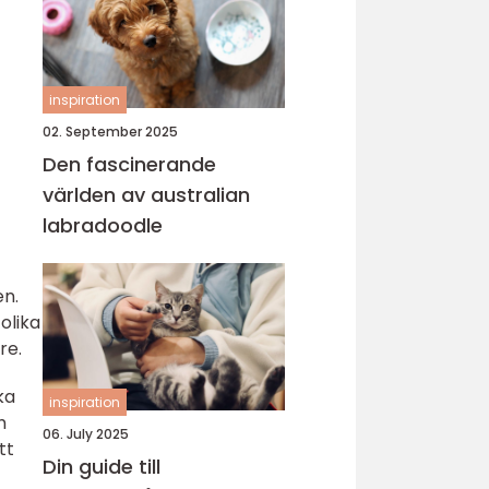
inspiration
02. September 2025
Den fascinerande
världen av australian
labradoodle
en.
olika
re.
ka
inspiration
h
06. July 2025
tt
Din guide till