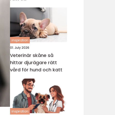
inspiration
01. July 2026
Veterinär skåne så
hittar djurägare rätt
vård för hund och katt
inspiration