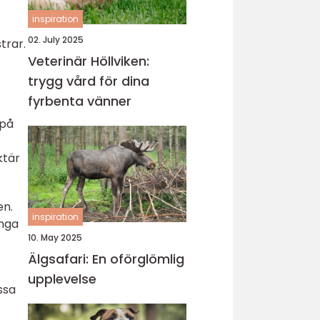
inspiration
02. July 2025
trar.
Veterinär Höllviken:
trygg vård för dina
fyrbenta vänner
 på
ktär
en.
inspiration
ånga
10. May 2025
Älgsafari: En oförglömlig
upplevelse
ssa