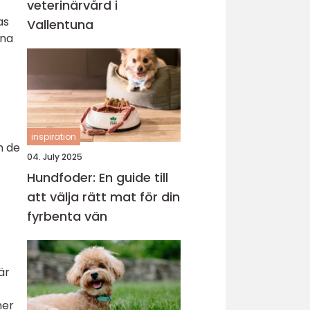
veterinärvård i
as
Vallentuna
ina
inspiration
m de
04. July 2025
Hundfoder: En guide till
att välja rätt mat för din
fyrbenta vän
är
mer