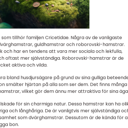
om tillhör familjen Cricetidae. Några av de vanligaste
dvärghamstrar, guldhamstrar och roborovski-hamstrar.
k och har en tendens att vara mer sociala och lekfulla,
h oftast mer självständiga. Roborovski-hamstrar är de
ket aktiva och vilda.
ra bland husdjursägare på grund av sina gulliga beteend
n smälter hjärtan på alla som ser dem. Det finns många 
mstrar, vilket gör dem ännu mer attraktiva för sina äga
skade för sin charmiga natur. Dessa hamstrar kan ha oli
iga och långhåriga. De är vanligtvis mer självständiga oc
ksamhet som dvärghamstrar. Dessutom är de kända för a
ygga bon.