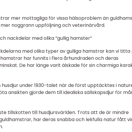
strar mer mottagliga för vissa hälsoproblem än guldhams
mer noggrann uppföljning och veterinärvård.
ch nackdelar med olika ”gullig hamster”
kdelarna med olika typer av gulliga hamstrar kan vi titta
ghamstrar har funnits i flera århundraden och deras
minskat. De har länge varit älskade för sin charmiga kara
usdjur under 1930-talet när de först upptäcktes i natur
 ansikten gjorde dem till idealiska sällskapsdjur för m
 tillskotten till husdjursvärlden. Trots att de är mindre
ldhamstrar, har deras snabba och lekfulla natur fått vi
m.