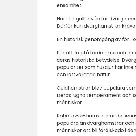
ensamhet.
När det gäller vård är dvärgham
Därför kan dvärghamstrar kräva 
En historisk genomgång av för- o
För att förstå fördelarna och nac
deras historiska betydelse. Dvär
popularitet som husdjur har inte 
och lättvårdade natur.
Guldhamstrar blev populära som h
Deras lugna temperament och söta
människor.
Roborovski-hamstrar är de senaste
populära än dvärghamstrar och gu
människor att bli förälskade i de