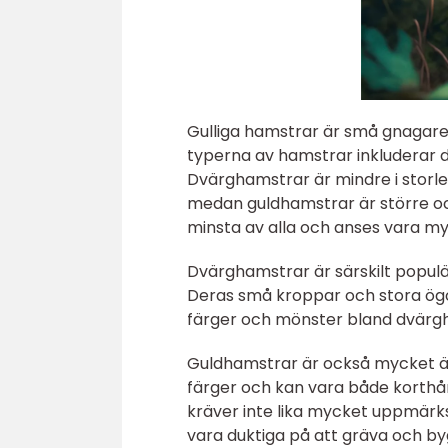
Gulliga hamstrar är små gnagare s
typerna av hamstrar inkluderar 
Dvärghamstrar är mindre i storle
medan guldhamstrar är större oc
minsta av alla och anses vara myc
Dvärghamstrar är särskilt populä
Deras små kroppar och stora ögo
färger och mönster bland dvärgha
Guldhamstrar är också mycket äl
färger och kan vara både korthår
kräver inte lika mycket uppmär
vara duktiga på att gräva och b