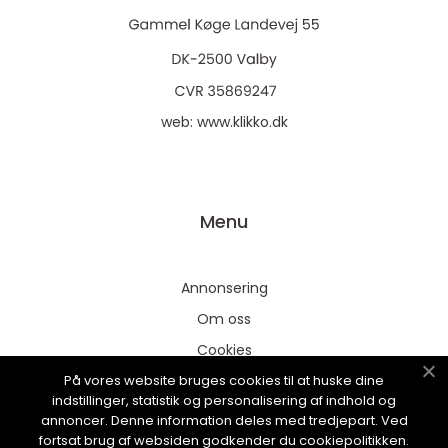
web:
www.klikko.dk
Menu
Annonsering
Om oss
Cookies
På vores website bruges cookies til at huske dine
Kontakta oss
indstillinger, statistik og personalisering af indhold og
Sitemap
annoncer. Denne information deles med tredjepart. Ved
fortsat brug af websiden godkender du cookiepolitikken.