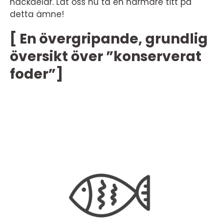
nackdelar. Låt oss nu ta en närmare titt på
detta ämne!
[ En övergripande, grundlig
översikt över ”konserverat
foder”]