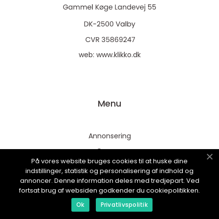
web:
www.klikko.dk
Menu
Annonsering
Om oss
På vores website bruges cookies til at huske dine
Cookies
indstillinger, statistik og personalisering af indhold og
annoncer. Denne information deles med tredjepart. Ved
Kontakta oss
fortsat brug af websiden godkender du cookiepolitikken.
Sitemap
Ok
Privatlivspolitik