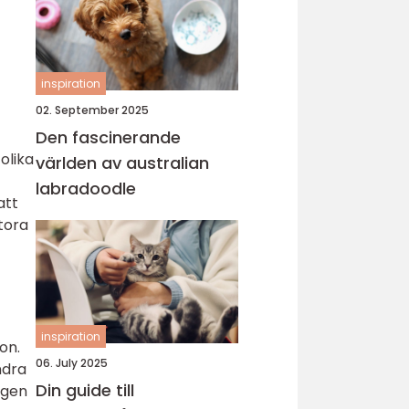
inspiration
02. September 2025
Den fascinerande
olika
världen av australian
labradoodle
att
stora
inspiration
on.
06. July 2025
ndra
Din guide till
egen