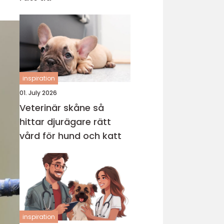
inspiration
01. July 2026
Veterinär skåne så
hittar djurägare rätt
vård för hund och katt
inspiration