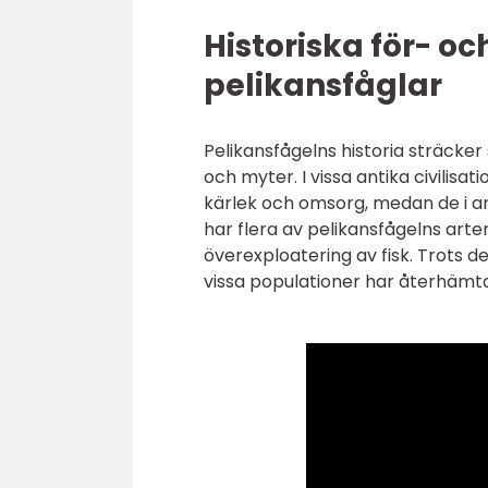
Historiska för- o
pelikansfåglar
Pelikansfågelns historia sträcker s
och myter. I vissa antika civilis
kärlek och omsorg, medan de i a
har flera av pelikansfågelns arte
överexploatering av fisk. Trots de
vissa populationer har återhämta