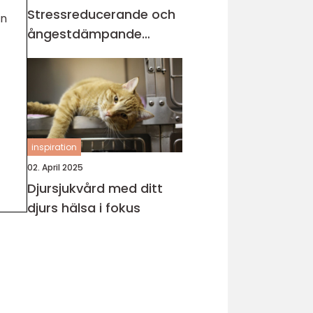
Stressreducerande och
nn
ångestdämpande
hundhalsband
inspiration
02. April 2025
Djursjukvård med ditt
djurs hälsa i fokus