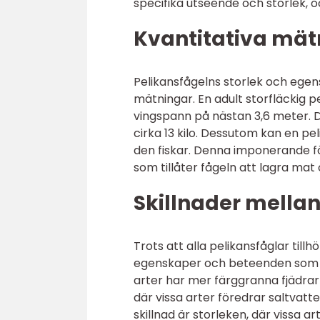
specifika utseende och storlek, o
Kvantitativa mät
Pelikansfågelns storlek och egen
mätningar. En adult storfläckig p
vingspann på nästan 3,6 meter. D
cirka 13 kilo. Dessutom kan en pelik
den fiskar. Denna imponerande f
som tillåter fågeln att lagra mat 
Skillnader mellan
Trots att alla pelikansfåglar till
egenskaper och beteenden som skil
arter har mer färggranna fjädrar 
där vissa arter föredrar saltvatt
skillnad är storleken, där vissa ar