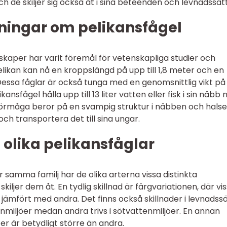
ch de skiljer sig också åt i sina beteenden och levnadssätt
ningar om pelikansfågel
skaper har varit föremål för vetenskapliga studier och
elikan kan nå en kroppslängd på upp till 1,8 meter och en
essa fåglar är också tunga med en genomsnittlig vikt på
ansfågel hålla upp till 13 liter vatten eller fisk i sin näbb 
örmåga beror på en svampig struktur i näbben och hals
och transportera det till sina ungar.
 olika pelikansfåglar
hör samma familj har de olika arterna vissa distinkta
jer dem åt. En tydlig skillnad är färgvariationen, där vi
jämfört med andra. Det finns också skillnader i levnadssä
enmiljöer medan andra trivs i sötvattenmiljöer. En annan
ter är betydligt större än andra.