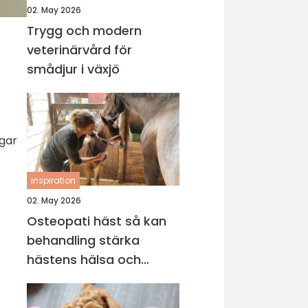
02. May 2026
Trygg och modern
veterinärvård för
smådjur i växjö
ngar
inspiration
02. May 2026
Osteopati häst så kan
behandling stärka
hästens hälsa och
prestation