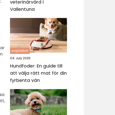
.
veterinärvård i
Vallentuna
när
inspiration
en
04. July 2025
Hundfoder: En guide till
att välja rätt mat för din
fyrbenta vän
ssa
tt,