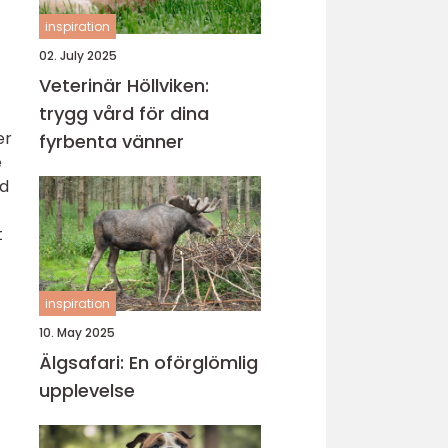
inspiration
02. July 2025
Veterinär Höllviken:
trygg vård för dina
er
fyrbenta vänner
e
id
t
inspiration
10. May 2025
Älgsafari: En oförglömlig
upplevelse