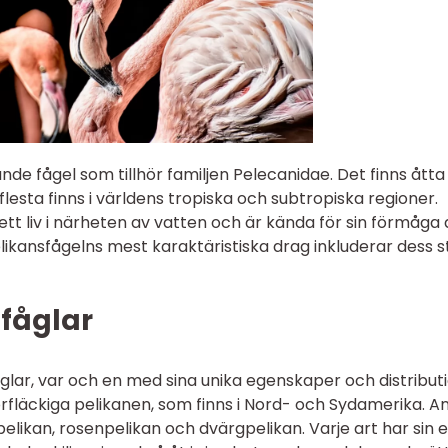
nde fågel som tillhör familjen Pelecanidae. Det finns åtta 
flesta finns i världens tropiska och subtropiska regioner.
 ett liv i närheten av vatten och är kända för sin förmåga 
Pelikansfågelns mest karaktäristiska drag inkluderar dess 
sfåglar
åglar, var och en med sina unika egenskaper och distributi
fläckiga pelikanen, som finns i Nord- och Sydamerika. A
 pelikan, rosenpelikan och dvärgpelikan. Varje art har sin 