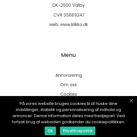
web:
www.klikko.dk
Menu
Annonsering
Om oss
Cookies
På vores website bruges cookies til at huske dine
Kontakta oss
indstillinger, statistik og personalisering af indhold og
Sitemap
annoncer. Denne information deles med tredjepart. Ved
fortsat brug af websiden godkender du cookiepolitikken.
Ok
Privatlivspolitik