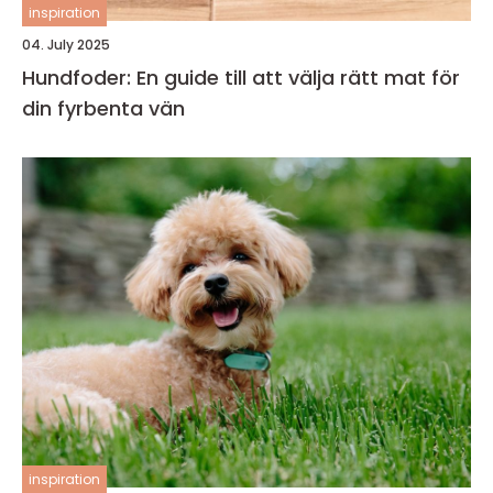
inspiration
04. July 2025
Hundfoder: En guide till att välja rätt mat för
din fyrbenta vän
inspiration