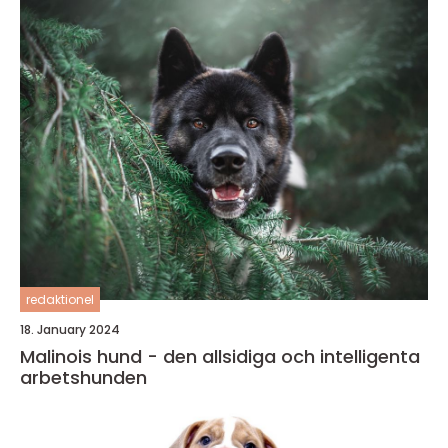
redaktionel
18. January 2024
Malinois hund - den allsidiga och intelligenta
arbetshunden