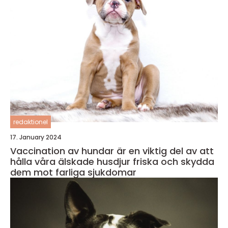
redaktionel
17. January 2024
Vaccination av hundar är en viktig del av att
hålla våra älskade husdjur friska och skydda
dem mot farliga sjukdomar