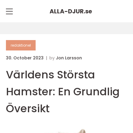
ALLA-DJUR.
se
redaktionel
30. October 2023
by
Jon Larsson
Världens Största
Hamster: En Grundlig
Översikt