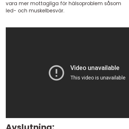
vara mer mottagliga för hälsoproblem såsom
led- och muskelbesvär.
Avslutning: