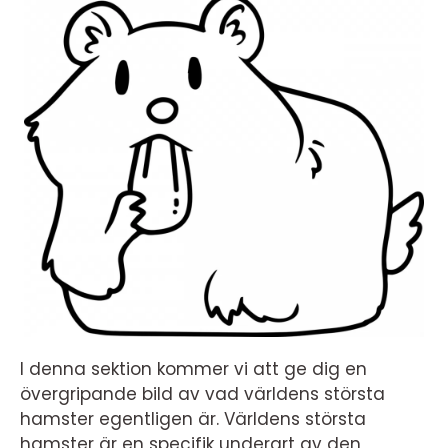
I denna sektion kommer vi att ge dig en
övergripande bild av vad världens största
hamster egentligen är. Världens största
hamster är en specifik underart av den