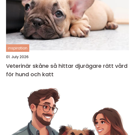
inspiration
01. July 2026
Veterinär skåne så hittar djurägare rätt vård
för hund och katt