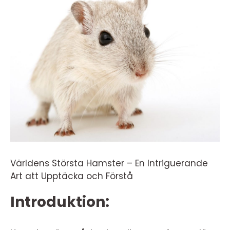
Världens Största Hamster – En Intriguerande
Art att Upptäcka och Förstå
Introduktion: