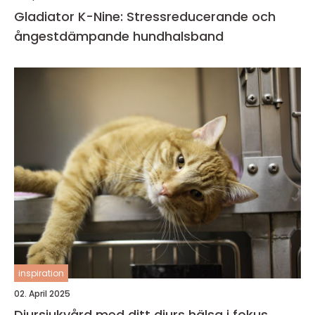
Gladiator K-Nine: Stressreducerande och
ångestdämpande hundhalsband
inspiration
02. April 2025
Djursjukvård med ditt djurs hälsa i fokus