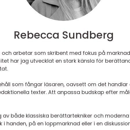
Rebecca Sundberg
 och arbetar som skribent med fokus på marknads
rsitet har jag utvecklat en stark känsla för berätt
at.
nehåll som fångar läsaren, oavsett om det handlar
aktionella texter. Att anpassa budskap efter mål
ag av både klassiska berättartekniker och moderna d
 i handen, på en loppmarknad eller i en diskussion